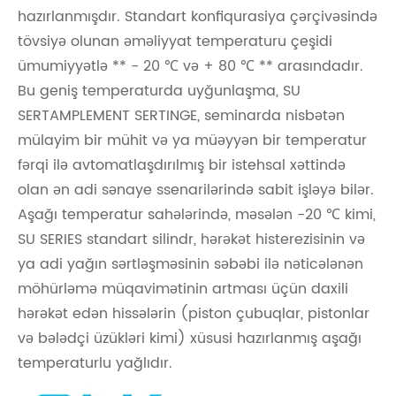
hazırlanmışdır. Standart konfiqurasiya çərçivəsində
tövsiyə olunan əməliyyat temperaturu çeşidi
ümumiyyətlə ** - 20 ℃ və + 80 ℃ ** arasındadır.
Bu geniş temperaturda uyğunlaşma, SU
SERTAMPLEMENT SERTINGE, seminarda nisbətən
mülayim bir mühit və ya müəyyən bir temperatur
fərqi ilə avtomatlaşdırılmış bir istehsal xəttində
olan ən adi sənaye ssenarilərində sabit işləyə bilər.
Aşağı temperatur sahələrində, məsələn -20 ℃ kimi,
SU SERIES standart silindr, hərəkət histerezisinin və
ya adi yağın sərtləşməsinin səbəbi ilə nəticələnən
möhürləmə müqavimətinin artması üçün daxili
hərəkət edən hissələrin (piston çubuqlar, pistonlar
və bələdçi üzükləri kimi) xüsusi hazırlanmış aşağı
temperaturlu yağlıdır.