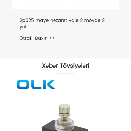
2p025 maye nəzarət vale 2 mövqe 2
yol
Ətraflı Baxın >>
Xəbər Tövsiyələri