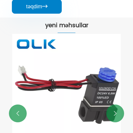
təqdim

yeni məhsullar

