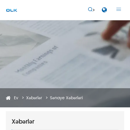


Ev
Xəbərlər
Sənaye Xəbərləri
Xəbərlər