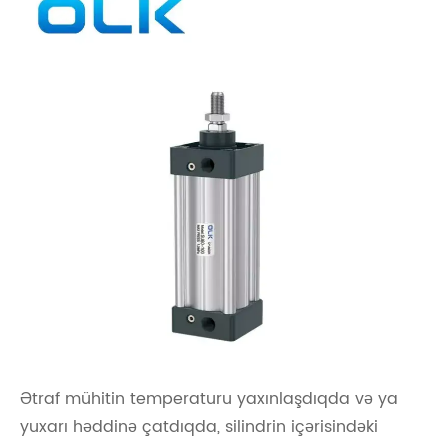
Ətraf mühitin temperaturu yaxınlaşdıqda və ya
yuxarı həddinə çatdıqda, silindrin içərisindəki