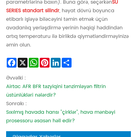
parametrlərinə baxın). Buna görə, seçərkən
SU
SERIES standart silindr
, həyat dövrü boyunca
etibarlı işləyə biləcəyini təmin etmək üçün
avadanlıq yerləşdirmə yerinin həqiqi həddindən
artıq temperaturu ilə birlikdə qiymətləndirməyinizə
əmin olun.
Facebook
X
WhatsApp
Pinterest
LinkedIn
Share
Əvvəlki :
Airtac AFR BFR təzyiqini tənzimləyən filtrin
üstünlükləri nələrdir?
Sonrakı :
Sıxılmış havada hansı "çirklər", hava mənbəyi
prosessoru əsasən həll edir?