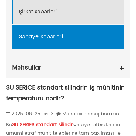
Şirkət xəbərləri
Sənaye Xəbərləri
Məhsullar
SU SERICE standart silindrin iş mühitinin
temperaturu nədir?
2025-06-25
3
Mənə bir mesaj buraxın
Bu
SU SERIES standart silindr
sənaye tətbiqlərinin
ümumi ətraf mühit tələblərinə tam baxılması ilə