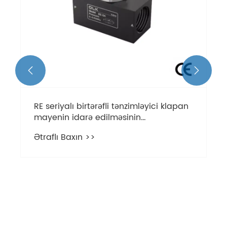


RE seriyalı birtərəfli tənzimləyici klapan
mayenin idarə edilməsinin
səmərəliliyini necə artırır?
Ətraflı Baxın >>