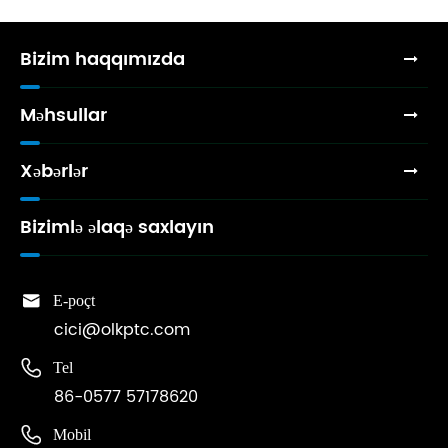
Bizim haqqımızda
Məhsullar
Xəbərlər
Bizimlə əlaqə saxlayın

E-poçt
cici@olkptc.com

Tel
86-0577 57178620

Mobil