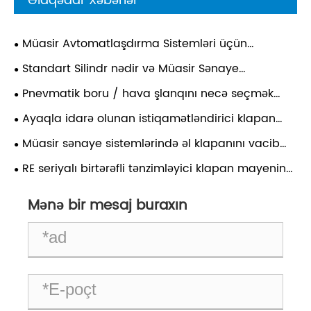
Əlaqədar Xəbərlər
Müasir Avtomatlaşdırma Sistemləri üçün
Multiaxis Silindr Nə üçün Vacibdir?
Standart Silindr nədir və Müasir Sənaye
Tətbiqlərində Niyə Əhəmiyyətlidir?
Pnevmatik boru / hava şlanqını necə seçmək
olar?
Ayaqla idarə olunan istiqamətləndirici klapan
sənayenin səmərəliliyini necə artırır?
Müasir sənaye sistemlərində əl klapanını vacib
edən nədir?
RE seriyalı birtərəfli tənzimləyici klapan mayenin
idarə edilməsinin səmərəliliyini necə artırır?
Mənə bir mesaj buraxın