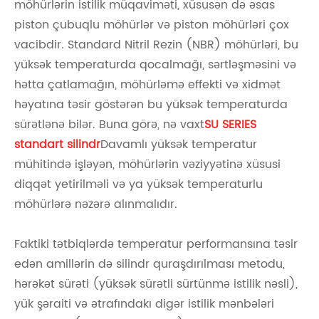
möhürlərin istilik müqaviməti, xüsusən də əsas
piston çubuqlu möhürlər və piston möhürləri çox
vacibdir. Standard Nitril Rezin (NBR) möhürləri, bu
yüksək temperaturda qocalmağı, sərtləşməsini və
hətta çatlamağın, möhürləmə effekti və xidmət
həyatına təsir göstərən bu yüksək temperaturda
sürətlənə bilər. Buna görə, nə vaxt
SU SERIES
standart silindr
Davamlı yüksək temperatur
mühitində işləyən, möhürlərin vəziyyətinə xüsusi
diqqət yetirilməli və ya yüksək temperaturlu
möhürlərə nəzərə alınmalıdır.
Faktiki tətbiqlərdə temperatur performansına təsir
edən amillərin də silindr quraşdırılması metodu,
hərəkət sürəti (yüksək sürətli sürtünmə istilik nəsli),
yük şəraiti və ətrafındakı digər istilik mənbələri