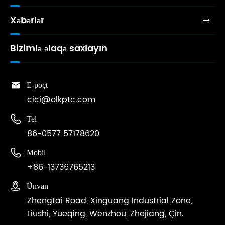
Xəbərlər
Bizimlə əlaqə saxlayın

E-poçt
cici@olkptc.com

Tel
86-0577 57178620

Mobil
+86-13736765213

Ünvan
Zhengtai Road, Xinguang Industrial Zone,
Liushi, Yueqing, Wenzhou, Zhejiang, Çin.