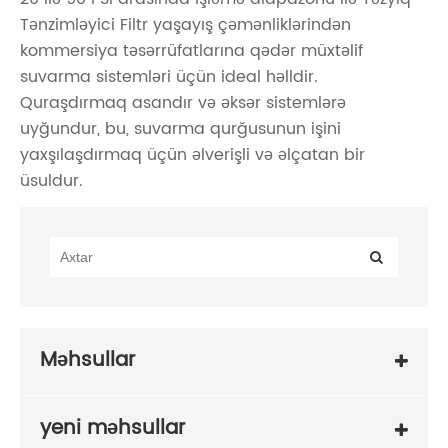
Tənzimləyici Filtr yaşayış çəmənliklərindən
kommersiya təsərrüfatlarına qədər müxtəlif
suvarma sistemləri üçün ideal həlldir.
Quraşdırmaq asandır və əksər sistemlərə
uyğundur, bu, suvarma qurğusunun işini
yaxşılaşdırmaq üçün əlverişli və əlçatan bir
üsuldur.
Məhsullar
yeni məhsullar