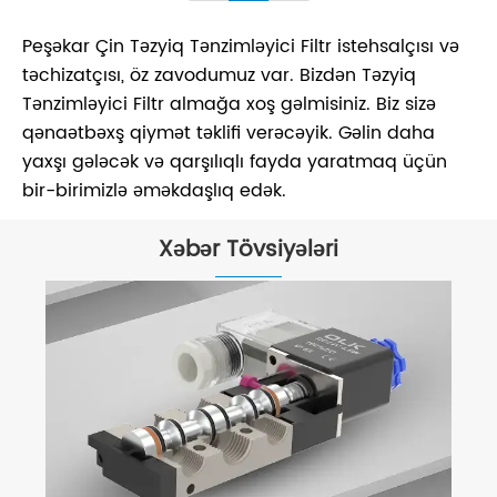
Peşəkar Çin Təzyiq Tənzimləyici Filtr istehsalçısı və
təchizatçısı, öz zavodumuz var. Bizdən Təzyiq
Tənzimləyici Filtr almağa xoş gəlmisiniz. Biz sizə
qənaətbəxş qiymət təklifi verəcəyik. Gəlin daha
yaxşı gələcək və qarşılıqlı fayda yaratmaq üçün
bir-birimizlə əməkdaşlıq edək.
Xəbər Tövsiyələri