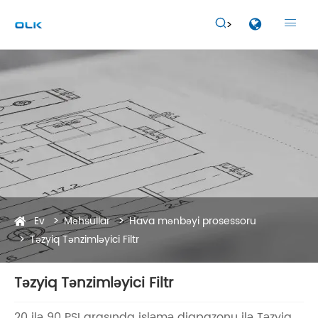


Ev
Məhsullar
Hava mənbəyi prosessoru
Təzyiq Tənzimləyici Filtr
Təzyiq Tənzimləyici Filtr
20 ilə 90 PSI arasında işləmə diapazonu ilə Təzyiq