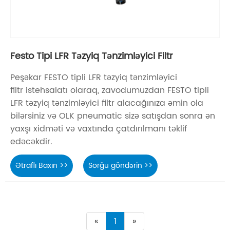
Festo Tipi LFR Təzyiq Tənzimləyici Filtr
Peşəkar FESTO tipli LFR təzyiq tənzimləyici
filtr istehsalatı olaraq, zavodumuzdan FESTO tipli
LFR təzyiq tənzimləyici filtr alacağınıza əmin ola
bilərsiniz və OLK pneumatic sizə satışdan sonra ən
yaxşı xidməti və vaxtında çatdırılmanı təklif
edəcəkdir.
Ətraflı Baxın >>
Sorğu göndərin >>
«
1
»