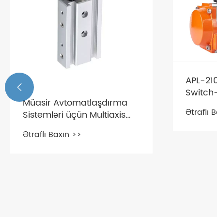
APL-210

Switch-
Müasir Avtomatlaşdırma
Ətraflı 
Sistemləri üçün Multiaxis
Silindr Nə üçün Vacibdir?
Ətraflı Baxın >>