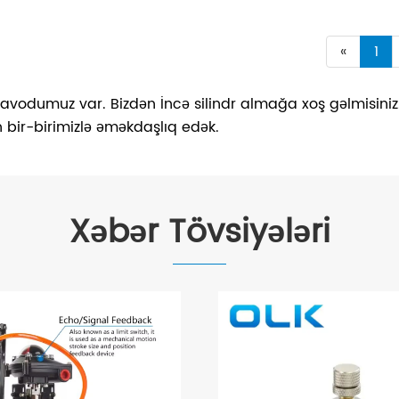
«
1
z zavodumuz var. Bizdən İncə silindr almağa xoş gəlmisiniz.
 bir-birimizlə əməkdaşlıq edək.
Xəbər Tövsiyələri