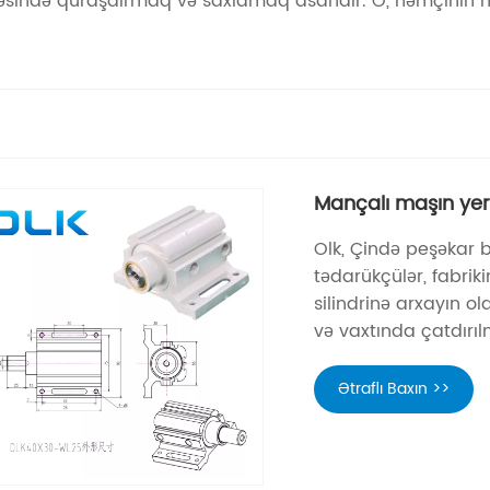
 sayəsində quraşdırmaq və saxlamaq asandır. O, həmçini
Mançalı maşın yerl
Olk, Çində peşəkar 
tədarükçülər, fabri
silindrinə arxayın ol
və vaxtında çatdırıl
Ətraflı Baxın >>