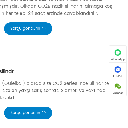
laşmışdır. Olkdan CQ2B nazik silindrini almağa xoş
rin hər tələbi 24 saat ərzində cavablandırılır.
Sorğu göndərin >>
WhatsApp
ilindr
E-Mail
 (Ouleikai) olaraq sizə CQ2 Series İncə Silindr təqdim
K sizə ən yaxşı satış sonrası xidməti və vaxtında
Wechat
dəcəkdir.
Sorğu göndərin >>