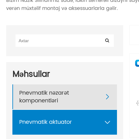
Bizim Nazik Silindrimiz sadə, lakin səmərəli dizaynı
verən müxtəlif montaj və aksessuarlarla gəlir.
Məhsullar
Pnevmatik nəzarət

komponentləri
Pnevmatik aktuator
