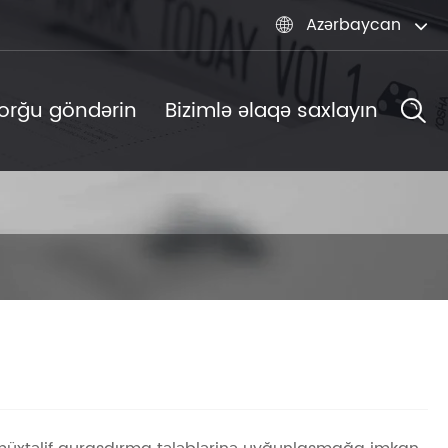
Azərbaycan

orğu göndərin
Bizimlə əlaqə saxlayın