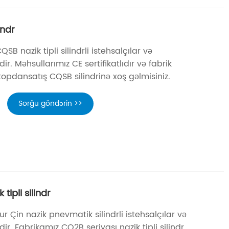
indr
SB nazik tipli silindrli istehsalçılar və
ir. Məhsullarımız CE sertifikatlıdır və fabrik
topdansatış CQSB silindrinə xoş gəlmisiniz.
Sorğu göndərin >>
tipli silindr
r Çin nazik pnevmatik silindrli istehsalçılar və
dir. Fabrikamız CQ2B seriyası nazik tipli silindr