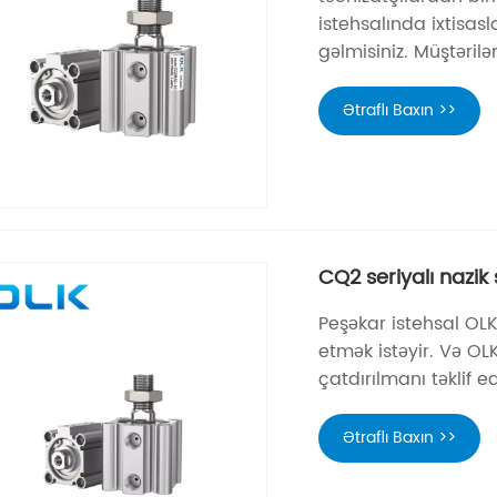
istehsalında ixtisas
gəlmisiniz. Müştərilə
Ətraflı Baxın >>
CQ2 seriyalı nazik s
Peşəkar istehsal OLK
etmək istəyir. Və OL
çatdırılmanı təklif e
Ətraflı Baxın >>