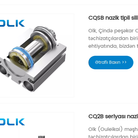
CQSB nazik tipli sil
Olk, Çində peşəkar CQ
təchizatçılardan birid
ehtiyatında, bizdən 
Ətraflı Baxın >>
CQ2B seriyası nazik 
Olk (Ouleikai) məşhu
təchizatçılardan biri