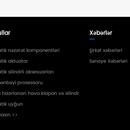
llar
Xəbərlər
ik nəzarət komponentləri
Şirkət xəbərləri
tik aktuator
Sənaye Xəbərləri
ik silindrli aksesuarları
ənbəyi prosessoru
hazırlanan hava klapan və silindr
tik uyğun
 Baxın >>