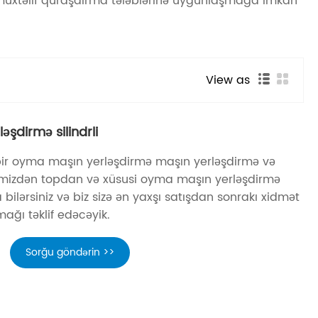
n müxtəlif quraşdırma tələblərinə uyğunlaşmağa imkan
View as
əşdirmə silindrli
bir oyma maşın yerləşdirmə maşın yerləşdirmə və
kimizdən topdan və xüsusi oyma maşın yerləşdirmə
a bilərsiniz və biz sizə ən yaxşı satışdan sonrakı xidmət
mağı təklif edəcəyik.
Sorğu göndərin >>