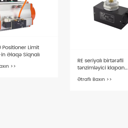
 Positioner Limit
in Əlaqə Siqnalı
RE seriyalı birtərəfli
Baxın >>
tənzimləyici klapan
mayenin idarə edilm
Ətraflı Baxın >>
səmərəliliyini necə ar