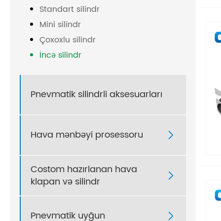
Standart silindr
Mini silindr
Çoxoxlu silindr
İncə silindr
Pnevmatik silindrli aksesuarları
Hava mənbəyi prosessoru

Costom hazırlanan hava

klapan və silindr
Pnevmatik uyğun
