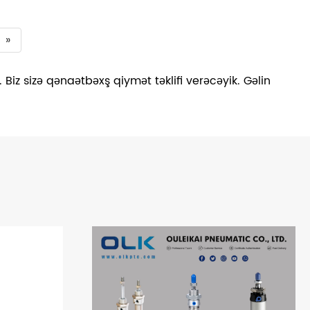
»
 Biz sizə qənaətbəxş qiymət təklifi verəcəyik. Gəlin