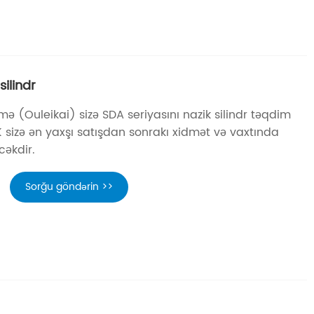
silindr
mə (Ouleikai) sizə SDA seriyasını nazik silindr təqdim
K sizə ən yaxşı satışdan sonrakı xidmət və vaxtında
cəkdir.
Sorğu göndərin >>