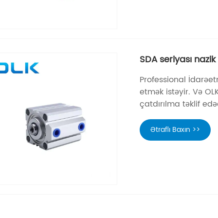
SDA seriyası nazik 
Professional İdarəet
etmək istəyir. Və OL
çatdırılma təklif edə
Ətraflı Baxın >>