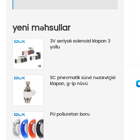
yeni məhsullar
3V seriyalı solenoid klapan 3
yollu
SC pnevmatik sürət nəzarətçisi
klapan, g-ip növü
PU poliuretan boru