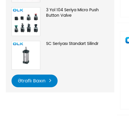
3 Yol 104 Seriya Micro Push
Button Valve
SC Seriyası Standart Silindr
Ətraflı Baxın