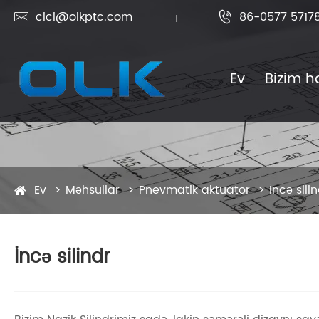
cici@olkptc.com
86-0577 5717


Ev
Bizim 
Ev
Məhsullar
Pnevmatik aktuator
İncə sili
İncə silindr