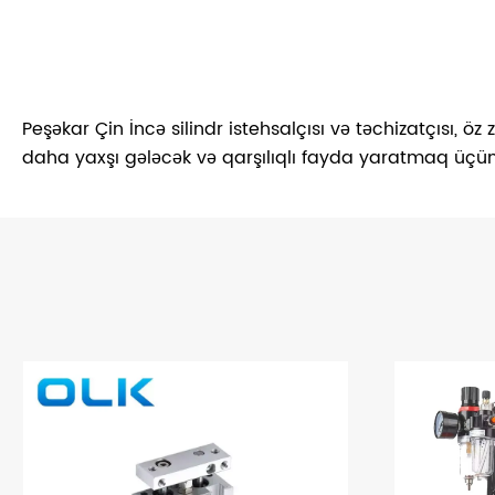
Peşəkar Çin İncə silindr istehsalçısı və təchizatçısı, ö
daha yaxşı gələcək və qarşılıqlı fayda yaratmaq üçün