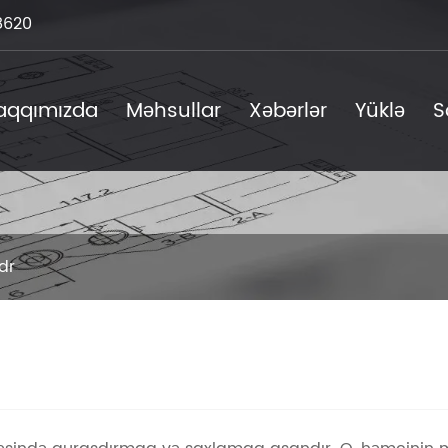
8620
haqqımızda
Məhsullar
Xəbərlər
Yüklə
S
ndr