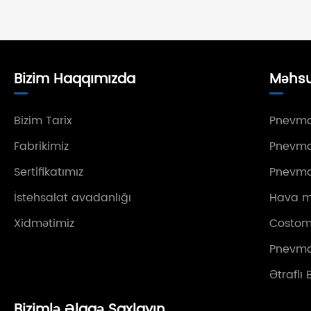
Bizim Haqqımızda
Məhsu
Bizim Tarix
Pnevmat
Fabrikimiz
Pnevma
Sertifikatımız
Pnevmat
İstehsalat avadanlığı
Hava m
Xidmətimiz
Costom 
Pnevma
Ətraflı
Bizimlə Əlaqə Saxlayın