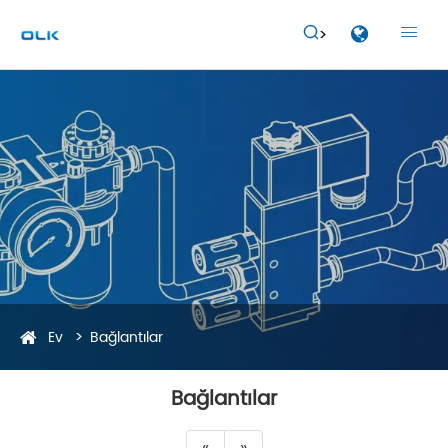


Ev
Bağlantılar
Bağlantılar
«
»