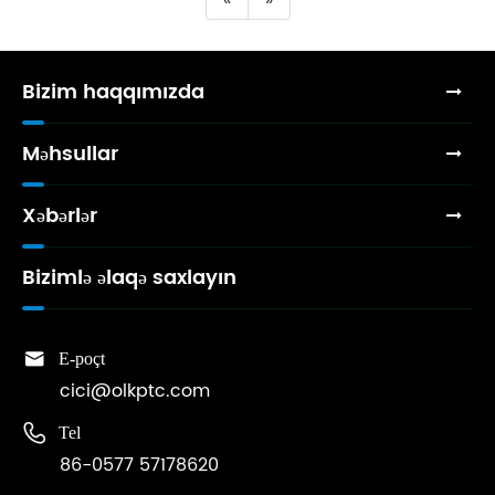
Bizim haqqımızda
Məhsullar
Xəbərlər
Bizimlə əlaqə saxlayın

E-poçt
cici@olkptc.com

Tel
86-0577 57178620