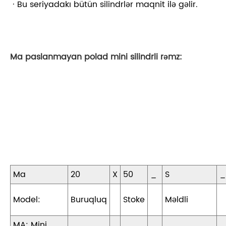
· Bu seriyadakı bütün silindrlər maqnit ilə gəlir.
Ma paslanmayan polad mini silindrli rəmz:
Ma
20
X
50
_
S
_
Model:
Buruqluq
Stoke
Məldli
MA: Mini