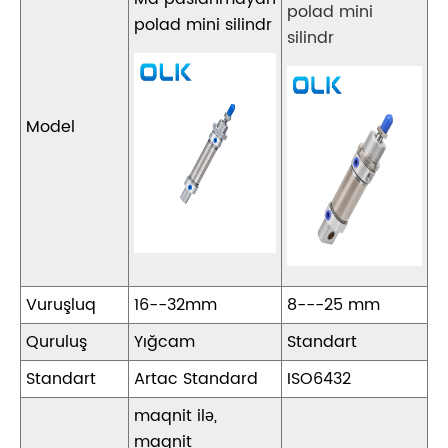
polad mini
polad mini silindr
silindr
Model
Vuruşluq
16--32mm
8---25 mm
Quruluş
Yığcam
Standart
Standart
Artac Standard
ISO6432
maqnit ilə,
maqnit