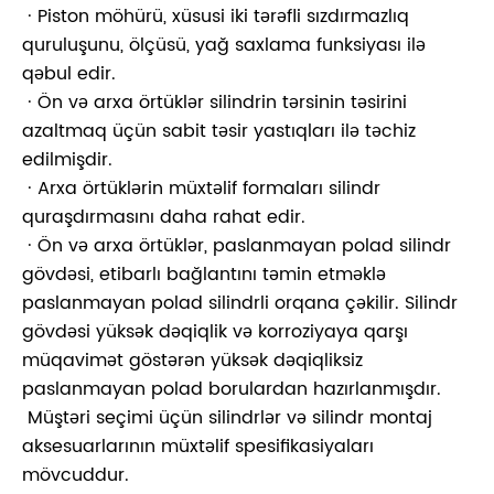
· Piston möhürü, xüsusi iki tərəfli sızdırmazlıq
quruluşunu, ölçüsü, yağ saxlama funksiyası ilə
qəbul edir.
· Ön və arxa örtüklər silindrin tərsinin təsirini
azaltmaq üçün sabit təsir yastıqları ilə təchiz
edilmişdir.
· Arxa örtüklərin müxtəlif formaları silindr
quraşdırmasını daha rahat edir.
· Ön və arxa örtüklər, paslanmayan polad silindr
gövdəsi, etibarlı bağlantını təmin etməklə
paslanmayan polad silindrli orqana çəkilir. Silindr
gövdəsi yüksək dəqiqlik və korroziyaya qarşı
müqavimət göstərən yüksək dəqiqliksiz
paslanmayan polad borulardan hazırlanmışdır.
Müştəri seçimi üçün silindrlər və silindr montaj
aksesuarlarının müxtəlif spesifikasiyaları
mövcuddur.