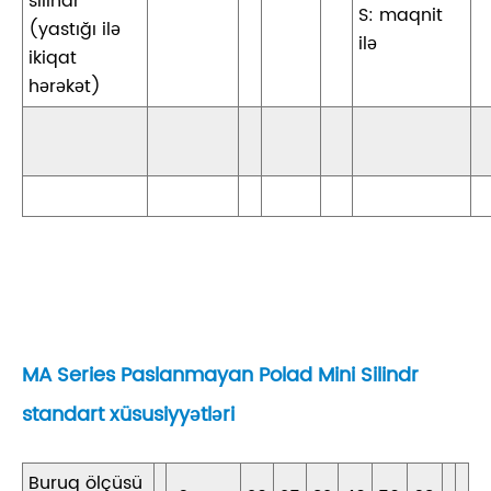
silindr
S: maqnit
(yastığı ilə
ilə
ikiqat
hərəkət)
MA Series Paslanmayan Polad Mini Silindr
standart xüsusiyyətləri
Buruq ölçüsü