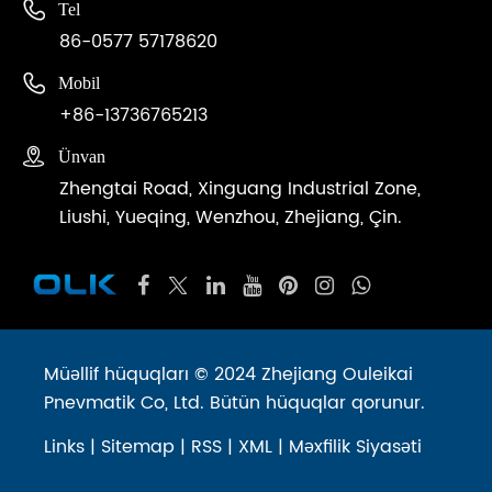

Tel
86-0577 57178620

Mobil
+86-13736765213

Ünvan
Zhengtai Road, Xinguang Industrial Zone,
Liushi, Yueqing, Wenzhou, Zhejiang, Çin.
Müəllif hüquqları © 2024 Zhejiang Ouleikai
Pnevmatik Co, Ltd. Bütün hüquqlar qorunur.
Links
|
Sitemap
|
RSS
|
XML
|
Məxfilik Siyasəti