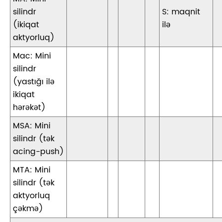
silindr
S: maqnit
(ikiqat
ilə
aktyorluq)
Mac: Mini
silindr
(yastığı ilə
ikiqat
hərəkət)
MSA: Mini
silindr (tək
acing-push)
MTA: Mini
silindr (tək
aktyorluq
çəkmə)