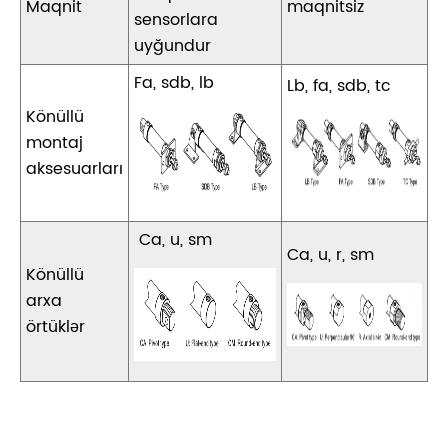
Maqnit
maqnitsiz
sensorlara
uyğundur
Fa, sdb, lb
Lb, fa, sdb, tc
Könüllü
montaj
aksesuarları
Ca, u, sm
Ca, u, r, sm
Könüllü
arxa
örtüklər