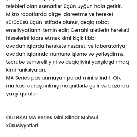
tələbləri olan ssenarilər üçün uyğun hala gətirir.
Mikro robotlarda birgə idarəetmə və hərəkət
sürücüsü üçün istifadə olunur, dəqiq robot
əməliyyatlarını təmin edir; Cərrahi alətlərin hərəkətli
hissələrini idarə etmək kimi kiçik tibbi
avadanlıqlarda hərəkətə nəzarət; və laboratoriya
avadanlıqlarında nümunə işləmə və yerləşdirmə,
təcrübə səmərəliliyini və dəqiqliyini yaxşılaşdırmaq
kimi funksiyaları.
MA Series paslanmayan polad mini silindrli Olk
markası quraşdırılmış maqnitlərlə gəlir və bazarda
yaxşı qurulur.
OULEIKAI MA Series Mini Silindr Məhsul
xüsusiyyətləri