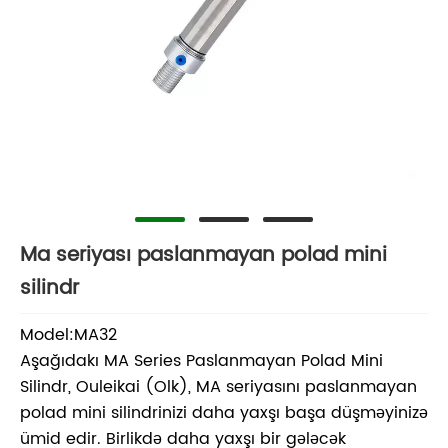
Ma seriyası paslanmayan polad mini
silindr
Model:MA32
Aşağıdakı MA Series Paslanmayan Polad Mini
Silindr, Ouleikai (Olk), MA seriyasını paslanmayan
polad mini silindrinizi daha yaxşı başa düşməyinizə
ümid edir. Birlikdə daha yaxşı bir gələcək