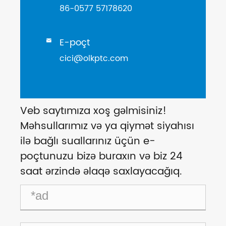
86-0577 57178620
E-poçt

cici@olkptc.com
Veb saytımıza xoş gəlmisiniz!
Məhsullarımız və ya qiymət siyahısı
ilə bağlı suallarınız üçün e-
poçtunuzu bizə buraxın və biz 24
saat ərzində əlaqə saxlayacağıq.