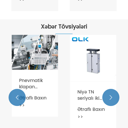
Xəbər Tövsiyələri
Pnevmatik
klapan
Niyə TN
solenoid
Ətraflı Baxın
seriyalı iki


klapanının
oxlu silindr
>>
prinsipi və
Ətraflı Baxın
avtomatlaşdırma
funksiyası
>>
sistemlərində
inqilab edir?