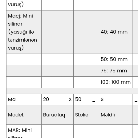
vuruş)
Macj: Mini
silindr
(yastığı ilə
40: 40 mm
tənzimlənən
vuruş)
50: 50 mm
75: 75 mm
100: 100 mm
Ma
20
X
50
_
S
_
Model:
Buruqluq
Stoke
Məldli
MAR: Mini