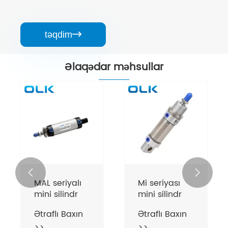
təqdim

Əlaqədar məhsullar


MAL seriyalı
Mi seriyası
mini silindr
mini silindr
Ətraflı Baxın
Ətraflı Baxın
>>
>>