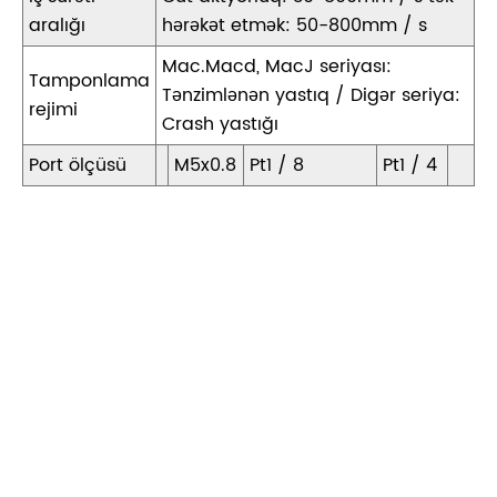
aralığı
hərəkət etmək: 50-800mm / s
Mac.Macd, MacJ seriyası:
Tamponlama
Tənzimlənən yastıq / Digər seriya:
rejimi
Crash yastığı
Port ölçüsü
M5x0.8
Pt1 / 8
Pt1 / 4