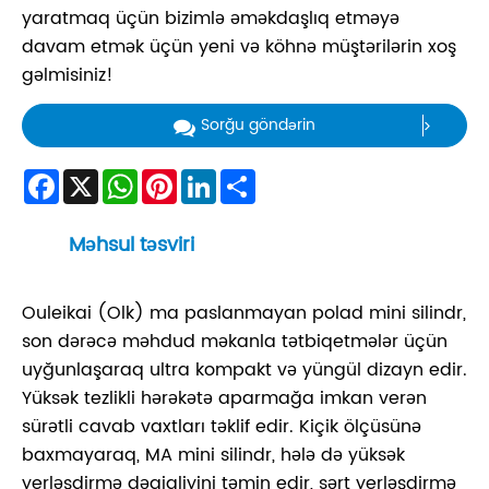
yaratmaq üçün bizimlə əməkdaşlıq etməyə
davam etmək üçün yeni və köhnə müştərilərin xoş
gəlmisiniz!
Sorğu göndərin
Facebook
X
WhatsApp
Pinterest
LinkedIn
Share
Məhsul təsviri
Ouleikai (Olk) ma paslanmayan polad mini silindr,
son dərəcə məhdud məkanla tətbiqetmələr üçün
uyğunlaşaraq ultra kompakt və yüngül dizayn edir.
Yüksək tezlikli hərəkətə aparmağa imkan verən
sürətli cavab vaxtları təklif edir. Kiçik ölçüsünə
baxmayaraq, MA mini silindr, hələ də yüksək
yerləşdirmə dəqiqliyini təmin edir, sərt yerləşdirmə