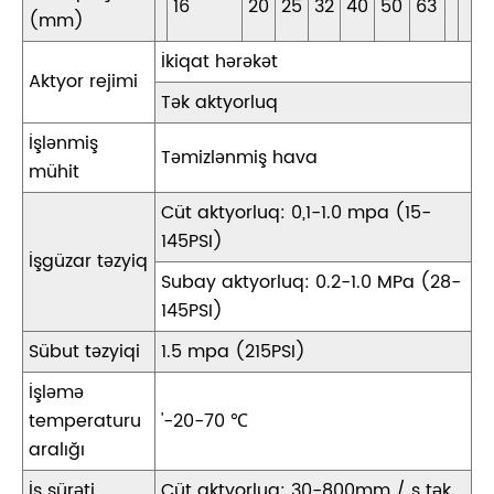
16
20
25
32
40
50
63
(mm)
İkiqat hərəkət
Aktyor rejimi
Tək aktyorluq
İşlənmiş
Təmizlənmiş hava
mühit
Cüt aktyorluq: 0,1-1.0 mpa (15-
145PSI)
İşgüzar təzyiq
Subay aktyorluq: 0.2-1.0 MPa (28-
145PSI)
Sübut təzyiqi
1.5 mpa (215PSI)
İşləmə
temperaturu
'-20-70 ℃
aralığı
İş sürəti
Cüt aktyorluq: 30-800mm / s tək