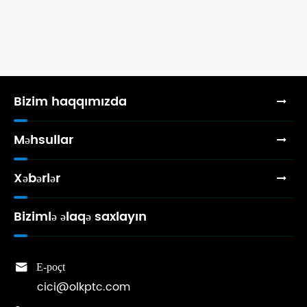
Bizim haqqımızda
Məhsullar
Xəbərlər
Bizimlə əlaqə saxlayın

E-poçt
cici@olkptc.com