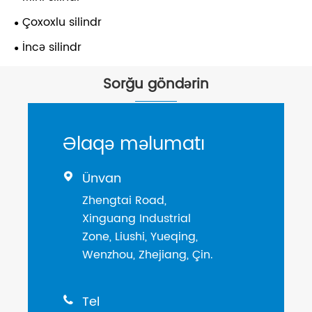
Çoxoxlu silindr
İncə silindr
Sorğu göndərin
Əlaqə məlumatı
Ünvan

Zhengtai Road,
Xinguang Industrial
Zone, Liushi, Yueqing,
Wenzhou, Zhejiang, Çin.
Tel
