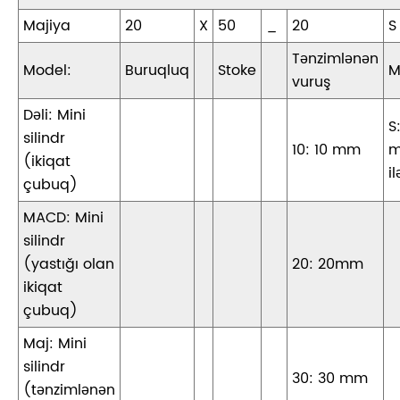
Majiya
20
X
50
_
20
S
Tənzimlənən
Model:
Buruqluq
Stoke
M
vuruş
Dəli: Mini
S
silindr
10: 10 mm
m
(ikiqat
il
çubuq)
MACD: Mini
silindr
(yastığı olan
20: 20mm
ikiqat
çubuq)
Maj: Mini
silindr
30: 30 mm
(tənzimlənən