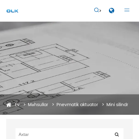


Ev
Məhsullar
Pnevmatik aktuator
Mini silindr